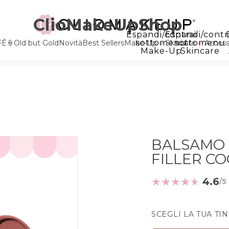
ClioMakeUpShop
Espandi/contrai
Espandi/contr
sottomenu
sottomenu
FÉ🍦
Old but Gold
Novità
Best Sellers
Make-Up
Skincare
Accesso
Make-Up
Skincare
BALSAMO 
FILLER C
4.6
SCEGLI LA TUA TI