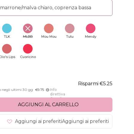
 marrone/malva chiaro, coprenza bassa
TLK
MLBB
Mou Mou
Tutu
Mendy
Clio's Lips
Cuoricino
Risparmi €5.25
o negli ultimi 30 gg
€9.75
Info
direttiva
Omnibus
AGGIUNGI AL CARRELLO
Aggiungi ai preferiti
Aggiungi ai preferiti