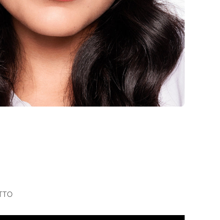
etter,
ricevi
TTO
o
sul tuo 1°
.