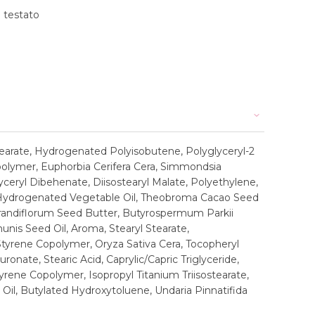
testato
stearate, Hydrogenated Polyisobutene, Polyglyceryl-2
polymer, Euphorbia Cerifera Cera, Simmondsia
lyceryl Dibehenate, Diisostearyl Malate, Polyethylene,
a, Hydrogenated Vegetable Oil, Theobroma Cacao Seed
andiflorum Seed Butter, Butyrospermum Parkii
nis Seed Oil, Aroma, Stearyl Stearate,
tyrene Copolymer, Oryza Sativa Cera, Tocopheryl
onate, Stearic Acid, Caprylic/Capric Triglyceride,
rene Copolymer, Isopropyl Titanium Triisostearate,
il, Butylated Hydroxytoluene, Undaria Pinnatifida