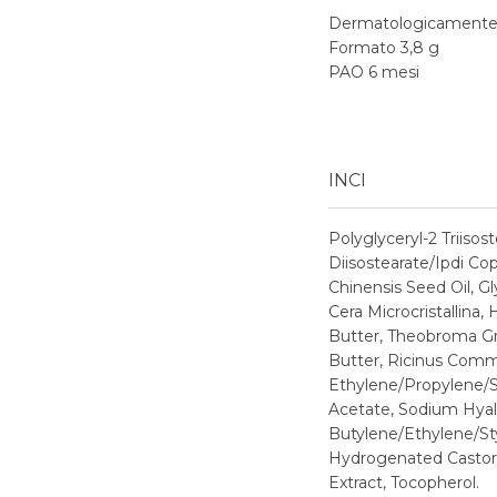
Dermatologicamente 
Formato 3,8 g
PAO 6 mesi
INCI
Polyglyceryl-2 Triiso
Diisostearate/Ipdi Co
Chinensis Seed Oil, G
Cera Microcristallin
Butter, Theobroma Gr
Butter, Ricinus Commu
Ethylene/Propylene/S
Acetate, Sodium Hyalur
Butylene/Ethylene/Sty
Hydrogenated Castor O
Extract, Tocopherol.