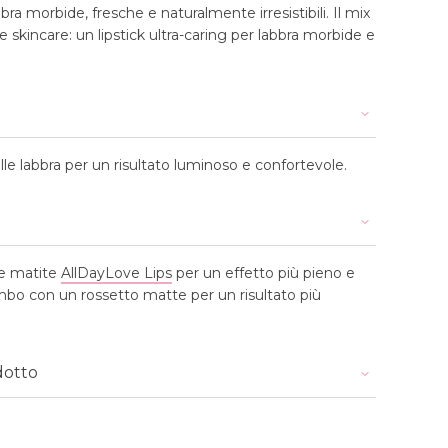
bbra morbide, fresche e naturalmente irresistibili. Il mix
 skincare: un lipstick ultra-caring per labbra morbide e
le labbra per un risultato luminoso e confortevole.
le matite
AllDayLove Lips
per un effetto più pieno e
mbo con un rossetto matte per un risultato più
dotto