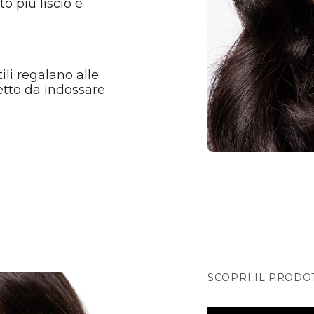
to più liscio e
tili regalano alle
etto da indossare
Iscriviti alla
newsl
SCOPRI IL PRODO
-20% di scont
ordine