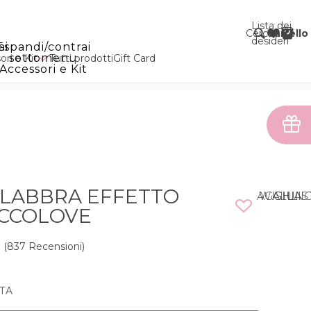
Lista dei
Cerca
Carrello
desideri
ai
Espandi/contrai
sottomenu
ri e Kit
Tutti prodotti
Gift Card
Accessori e Kit
LABBRA EFFETTO
AGGIUNGI ALLA WISHLI
OCCOLOVE
(837 Recensioni)
NTA