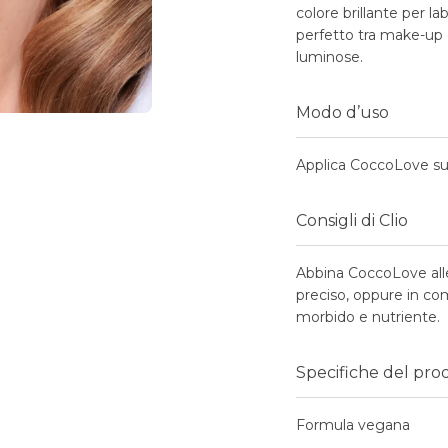
colore brillante per la
perfetto tra make-up e
luminose.
Modo d’uso
Applica CoccoLove sul
Consigli di Clio
Abbina CoccoLove al
preciso, oppure in co
morbido e nutriente.
Specifiche del pro
Formula vegana