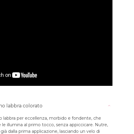
OW
o labbra colorato
o labbra per eccellenza, morbido e fondente, che
e le illumina al primo tocco, senza appiccicare. Nutre,
ià dalla prima applicazione, lasciando un velo di