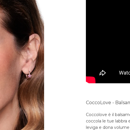
JOIN N
CoccoLove - Balsam
Coccolove è il balsam
coccola le tue labbra 
leviga e dona volume g