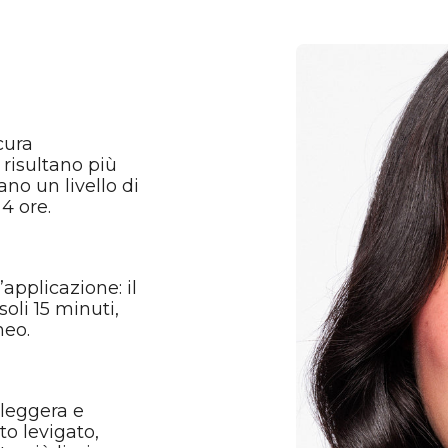
cura
 risultano più
no un livello di
4 ore.
’applicazione: il
oli 15 minuti,
neo.
leggera e
to levigato,