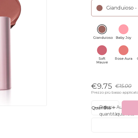
Gianduioso -
Gianduioso
Baby Joy
Soft
Rose Aura
Mauve
€9.75
€15.00
Prezzo più basso applicat
Riduci
Aumenta
Quantità
quantità
quantità