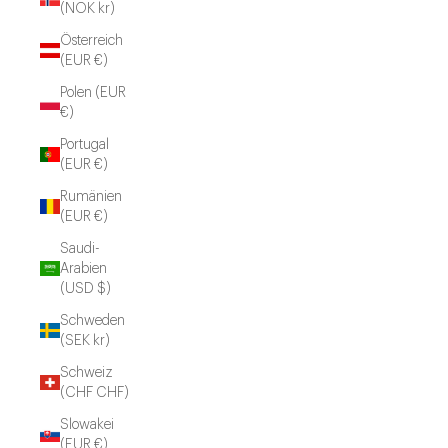
(NOK kr)
Österreich
(EUR €)
Polen (EUR
€)
Portugal
(EUR €)
Rumänien
(EUR €)
Saudi-
Arabien
(USD $)
Schweden
(SEK kr)
Schweiz
(CHF CHF)
Slowakei
(EUR €)