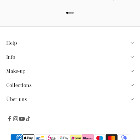
Gehe zu Element 1
Gehe zu Element 2
Gehe zu Element 3
Gehe zu Element 4
Help
Info
Make-up
Collections
Über uns