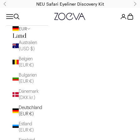
Zum Inhalt springen
NEU Safari Eyeliner Discovery Kit
Zurück
Vor
ZOEVA Cosmetics
Menü
Suchen
Anmelden
Waren
EUR
Land
Australien
(USD $)
Belgien
(EUR €)
Bulgarien
(EUR €)
Dänemark
(DKK kr.)
Deutschland
(EUR €)
Estland
(EUR €)